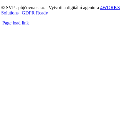
©
SVP - půjčovna s.r.o. | Vytvořila digitální agentura
4WORKS
Solutions
|
GDPR Ready
Page load link
Přejít
nahoru