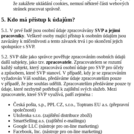
že zakážete ukládání cookies, nemusí některé části webových
stránek pracovat správně.
5. Kdo má přístup k údajům?
5.1. V prvé řadě jsou osobní údaje zpracovávány
SVP a jejími
pracovníky
. Veškeré osoby mající přístup k osobním údajům jsou
zavázány k mlčenlivosti a tento závazek trvá i po skončení jejich
spolupráce s SVP.
5.2. SVP dále jako správce pověřuje zpracováním osobních údajů
další subjekty, jako tzv.
zpracovatele
. Zpracovatelem se rozumí
každý subjekt, který zpracovává osobní údaje pro SVP pro účely
a způsobem, které SVP stanoví. V případě, kdy je se zpracováním
vyžadován Váš souhlas, předáváme údaje zpracovatelům pouze
v případě, že jste souhlas udělili. Zpracovatelům předáváme pouze ty
údaje, které nezbytně potřebují k zajištění svých služeb. Mezi
zpracovatele, které SVP využívá, patří zejména :
Česká pošta, s.p., PPL CZ, s.r.o., Toptrans EU a.s. (přepravní
společnosti)
Uloženka s.r.o. (zajištění distribuce zboží)
SmartSelling a.s. (zajištění e-mailingu)
Google LLC (nástroje pro on-line marketing)
Facebook, Inc. (nástroje pro on-line marketing)