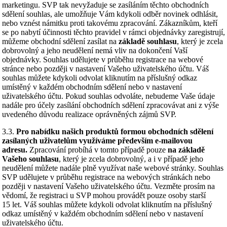
marketingu. SVP tak nevyžaduje se zasíláním těchto obchodních
sdělení souhlas, ale umožňuje Vám kdykoli odběr novinek odhlásit,
nebo vznést námitku proti takovému zpracování. Zákazníkům, kteří
se po nabytí účinnosti těchto pravidel v rámci objednávky zaregistrují,
můžeme obchodní sdělení zasílat na
základě souhlasu
, který je zcela
dobrovolný a jeho neudělení nemá vliv na dokončení Vaší
objednávky. Souhlas udělujete v průběhu registrace na webové
stránce nebo později v nastavení Vašeho uživatelského účtu. Váš
souhlas můžete kdykoli odvolat kliknutím na příslušný odkaz
umístěný v každém obchodním sdělení nebo v nastavení
uživatelského účtu. Pokud souhlas odvoláte, nebudeme Vaše údaje
nadále pro účely zasílání obchodních sdělení zpracovávat ani z výše
uvedeného důvodu realizace oprávněných zájmů SVP.
3.3.
Pro nabídku našich produktů formou obchodních sdělení
zasílaných uživatelům využíváme především e-mailovou
adresu.
Zpracování probíhá v tomto případě pouze
na základě
Vašeho souhlasu
, který je zcela dobrovolný, a i v případě jeho
neudělení můžete nadále plně využívat naše webové stránky. Souhlas
SVP udělujete v průběhu registrace na webových stránkách nebo
později v nastavení Vašeho uživatelského účtu. Vezměte prosím na
vědomí, že registraci u SVP mohou provádět pouze osoby starší
15 let. Váš souhlas můžete kdykoli odvolat kliknutím na příslušný
odkaz umístěný v každém obchodním sdělení nebo v nastavení
uživatelského účtu.