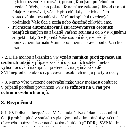
jejich omezené zpracování, pokud již nejsou potřebné pro
uvedené účely, nebo pokud již nemáme zákonný důvod osobní
údaje zpracovávat, včetně případů, kdy s jejich dalším
zpracováním nesouhlasíte. V rámci splnění uvedených
podmínek Vaše údaje zcela nebo částečně zlikvidujeme.
Přenesení automatizovaně zpracovávaných osobních
údajů
získaných na základě Vašeho souhlasu od SVP k jinému
subjektu, kdy SVP předá Vaše osobní údaje v běžně
používaném formátu Vám nebo jinému správci podle Vašeho
přání.
7.2. Dále mohou zákazníci SVP vznést
námitku proti zpracování
osobních údajů
v případě zasílání obchodních sdělení nebo
vyhodnocování nákupních preferencí, na jejímž základě
SVP neprodleně ukončí zpracování osobních údajů pro tyto účely.
7.3. Mimo výše uvedená oprávnění máte vždy možnost obrátit se
v případě porušení povinností SVP se
stížností na Úřad pro
ochranu osobních údajů
.
8. Bezpečnost
8.1. SVP dbá na bezpečnost Vašich údajů. Nakládání s osobními
údaji probíhá plně v souladu s platnými právními předpisy, včetně
obecného nařízení o ochraně osobních údajů (GDPR). SVP klade