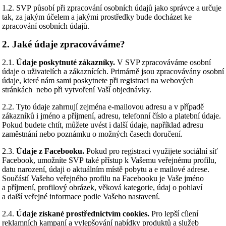
1.2. SVP působí při zpracování osobních údajů jako správce a určuje
tak, za jakým účelem a jakými prostředky bude docházet ke
zpracování osobních údajů.
2. Jaké údaje zpracováváme?
2.1.
Údaje poskytnuté zákazníky.
V SVP zpracováváme osobní
údaje o uživatelích a zákaznících. Primárně jsou zpracovávány osobní
údaje, které nám sami poskytnete při registraci na webových
stránkách nebo při vytvoření Vaší objednávky.
2.2. Tyto údaje zahrnují zejména e-mailovou adresu a v případě
zákazníků i jméno a příjmení, adresu, telefonní číslo a platební údaje.
Pokud budete chtít, můžete uvést i další údaje, například adresu
zaměstnání nebo poznámku o možných časech doručení.
2.3.
Údaje z Facebooku.
Pokud pro registraci využijete sociální síť
Facebook, umožníte SVP také přístup k Vašemu veřejnému profilu,
datu narození, údaji o aktuálním místě pobytu a e mailové adrese.
Součástí Vašeho veřejného profilu na Facebooku je Vaše jméno
a příjmení, profilový obrázek, věková kategorie, údaj o pohlaví
a další veřejné informace podle Vašeho nastavení.
2.4.
Údaje získané prostřednictvím cookies.
Pro lepší cílení
reklamních kampaní a vylepšování nabídky produktů a služeb