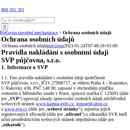
800 301 301
Hledat:
Půjčovna stavební mechanizace
>
Ochrana osobních údajů
Ochrana osobních údajů
Ochrana osobních údajů
pujcovna
2023-01-24T07:48:18+01:00
Pravidla nakládání s osobními údaji
SVP půjčovna, s.r.o.
1. Informace o SVP
1.1. Tato pravidla nakládání s osobními údaji společnosti
SVP půjčovna, s.r.o., IČO: 27898717, se sídlem Praha 4 – Kunratice,
U Rakovky 436, PSČ 148 00, zapsané v obchodním rejstříku
vedeném u Městského soudu v Praze, spisová značka C 125091 (dále
jen „
SVP
“) upravují zásady zpracování osobních údajů návštěvníků
webových stránek
www.kamna-grily.cz
,
lotusgrill-shop.cz
a
www.svp.cz
(dále jen „
webové stránky
“), zejména jejich
registrovaných uživatelů (dále jen „
uživatel
“) a zákazníků SVP, kteří
učiní prostřednictvím webových stránek objednávku (dále jen
„
zákazník
“).