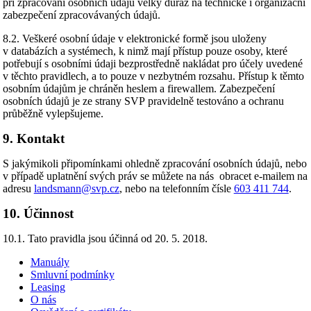
při zpracování osobních údajů velký důraz na technické i organizační
zabezpečení zpracovávaných údajů.
8.2. Veškeré osobní údaje v elektronické formě jsou uloženy
v databázích a systémech, k nimž mají přístup pouze osoby, které
potřebují s osobními údaji bezprostředně nakládat pro účely uvedené
v těchto pravidlech, a to pouze v nezbytném rozsahu. Přístup k těmto
osobním údajům je chráněn heslem a firewallem. Zabezpečení
osobních údajů je ze strany SVP pravidelně testováno a ochranu
průběžně vylepšujeme.
9. Kontakt
S jakýmikoli připomínkami ohledně zpracování osobních údajů, nebo
v případě uplatnění svých práv se můžete na nás obracet e-mailem na
adresu
landsmann@svp.cz
, nebo na telefonním čísle
603 411 744
.
10. Účinnost
10.1. Tato pravidla jsou účinná od 20. 5. 2018.
Manuály
Smluvní podmínky
Leasing
O nás