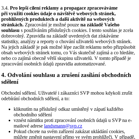
3.4.
Pro lepší cílení reklamy a propagace zpracováváme
při využití cookies údaje o návštěvě webových stránek,
prohlížených produktech a další aktivitě na webových
stránkách.
Zpracování je možné pouze
na základě Vašeho
souhlasu
s používáním příslušných cookies. I tento souhlas je zcela
dobrovolný. Zpravidla na základě uvedených dat získáváme
statistiky, analýzy a reporty o chování uživatelů webových stránek.
Na jejich základě je pak možné lépe zacílit reklamu nebo přizpůsobit
obsah webových stránek tomu, co Vás skutečně zajímá a co hledáte,
nebo co zajímá obecně větší skupinu uživatelů. V tomto případě je
zpracování osobních údajů zpravidla automatizované.
4. Odvolání souhlasu a zrušení zasílání obchodních
sdělení
Obchodní sdělení. Uživatelé i zákazníci SVP mohou kdykoli zrušit
odebírání obchodních sdělení, a to:
kliknutím na příslušný odkaz umístěný v zápatí každého
obchodního sdělení
vznést námitku proti zpracování osobních údajů u SVP na e-
mailové adrese
landsmann@svp.cz
Pokud chcete na svém zařízení zakázat ukládání cookies,
můžete změnit nastavení přímo ve svém prohlížeči. V případě,