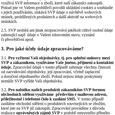
využívá SVP informace o zboží, které naši zákazníci zakoupili.
Pokud jste ve Vašem prohlížeči povolili ukládání cookies a souhlasíte
s jejich používáním, získává SVP údaje o návštěvě webových
stránek, prohlížených produktech a další aktivitě na webových
stránkách.
2.5. SVP nesbírá ani jinak nezpracovává jakékoli citlivé osobní údaje
zahrnující např. údaje o Vašem zdravotním stavu, vyznání
či přesvědčení apod.
3. Pro jaké účely údaje zpracováváme?
3.1.
Pro vyřízení Vaší objednávky, tj. pro splnění smlouvy mezi
SVP a zákazníkem, využíváme Vaše jméno, příjmení a kontaktní
údaje.
Zpracování údajů v tomto případě zahrnuje všechny činnosti
od zaevidování objednávky, její zpracování, včetně zaplacení
a doručení objednaného zboží. Pokud nejsou údaje poskytnuty
nemůže SVP vyřídit Vaši objednávku.
3.2.
Pro nabídku našich produktů zákazníkům SVP formou
obchodních sdělení využíváme především e mailovou adresu,
příležitostně i telefonní číslo k zasílání SMS.
V tomto případě
zasíláme obchodní sdělení o produktech souvisejících se zbožím,
které jste na SVP již zakoupili. Zpracování provádíme z důvodu
realizace
oprávněných zájmů SVP
v podobě omezeného přímého