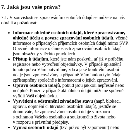
7. Jaká jsou vaše práva?
7.1. V souvislosti se zpracováním osobních údajů se můžete na nás
obrátit a požadovat:
Informace ohledně osobních údajů, které zpracováváme,
ohledně účelu a povaze zpracování osobních údajů
, včetně
informace o případných příjemcích osobních údajů mimo SVP.
Obecné informace o činnostech zpracování osobních údajů
jsou obsaženy v těchto pravidlech.
Přístup k údajům
, které jste nám poskytli, ať již v průběhu
registrace nebo vytvoření objednávky. V případě uplatnění
tohoto práva Vám potvrdíme, zda a jaké konkrétní osobní
údaje jsou zpracovávány a případně Vám budou tyto údaje
zpřístupněny společně s informacemi o jejich zpracování.
Opravu osobních údajů
, pokud jsou jakkoli nepřesné nebo
neúplné. Pouze v případě aktuálních údajů můžeme správně
vyřídit Vaši objednávku.
Vysvětlení a odstranění závadného stavu
(např. blokaci,
opravu, doplnění či likvidaci osobních údajů), jestliže se
domníváte, že zpracováváme osobní údaje v rozporu
s ochranou Vašeho osobního a soukromého života nebo
v rozporu s právními předpisy.
Výmaz osobních údajů
(tzv. právo být zapomenut) nebo