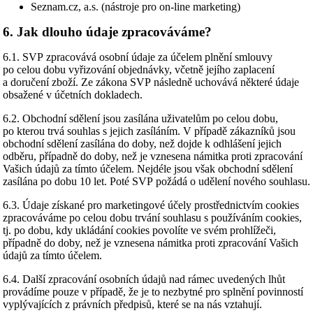
Seznam.cz, a.s. (nástroje pro on-line marketing)
6. Jak dlouho údaje zpracováváme?
6.1. SVP zpracovává osobní údaje za účelem plnění smlouvy
po celou dobu vyřizování objednávky, včetně jejího zaplacení
a doručení zboží. Ze zákona SVP následně uchovává některé údaje
obsažené v účetních dokladech.
6.2. Obchodní sdělení jsou zasílána uživatelům po celou dobu,
po kterou trvá souhlas s jejich zasíláním. V případě zákazníků jsou
obchodní sdělení zasílána do doby, než dojde k odhlášení jejich
odběru, případně do doby, než je vznesena námitka proti zpracování
Vašich údajů za tímto účelem. Nejdéle jsou však obchodní sdělení
zasílána po dobu 10 let. Poté SVP požádá o udělení nového souhlasu.
6.3. Údaje získané pro marketingové účely prostřednictvím cookies
zpracováváme po celou dobu trvání souhlasu s používáním cookies,
tj. po dobu, kdy ukládání cookies povolíte ve svém prohlížeči,
případně do doby, než je vznesena námitka proti zpracování Vašich
údajů za tímto účelem.
6.4. Další zpracování osobních údajů nad rámec uvedených lhůt
provádíme pouze v případě, že je to nezbytné pro splnění povinností
vyplývajících z právních předpisů, které se na nás vztahují.