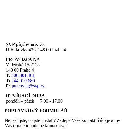
SVP půjčovna s.r.o.
U Rakovky 436, 148 00 Praha 4
PROVOZOVNA
Vídeňská 158/128
148 00 Praha 4
T:
800 301 301
T:
244 910 686
E:
pujcovna@svp.cz
OTVÍRACÍ DOBA
pondělí – pátek
7.00 - 17.00
POPTÁVKOVÝ FORMULÁŘ
Nenašli jste, co jste hledali? Zadejte Vaše kontaktní údaje a my
Vás obratem budeme kontaktovat.