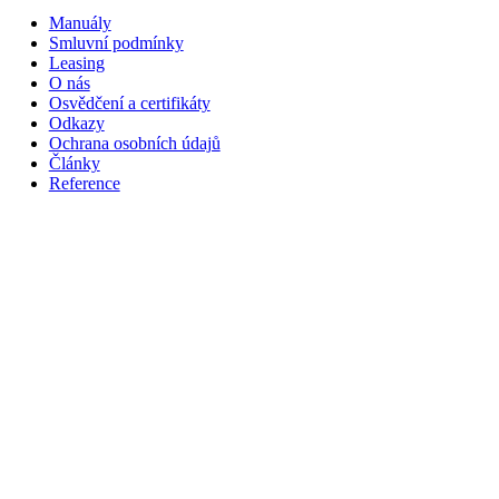
Manuály
Smluvní podmínky
Leasing
O nás
Osvědčení a certifikáty
Odkazy
Ochrana osobních údajů
Články
Reference