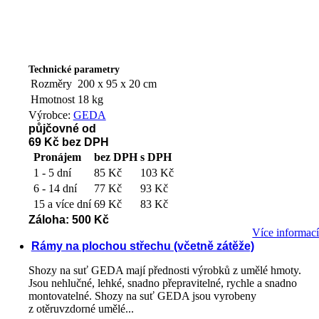
Technické parametry
Rozměry
200 x 95 x 20 cm
Hmotnost
18 kg
Výrobce:
GEDA
půjčovné od
69 Kč
bez DPH
Pronájem
bez DPH
s DPH
1 - 5 dní
85 Kč
103 Kč
6 - 14 dní
77 Kč
93 Kč
15 a více dní
69 Kč
83 Kč
Záloha: 500 Kč
Více informac
Rámy na plochou střechu (včetně zátěže)
Shozy na suť GEDA mají přednosti výrobků z umělé hmoty.
Jsou nehlučné, lehké, snadno přepravitelné, rychle a snadno
montovatelné. Shozy na suť GEDA jsou vyrobeny
z otěruvzdorné umělé...