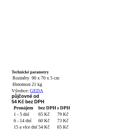
Technické parametry
Rozměry
90 x 70 x 5 cm
Hmotnost
21 kg
Výrobce:
GEDA
půjčovné od
54 Kč
bez DPH
Pronájem
bez DPH
s DPH
1 - 5 dní
65 Kč
79 Kč
6 - 14 dní
60 Kč
73 Kč
15 a více dní
54 Kč
65 Kč