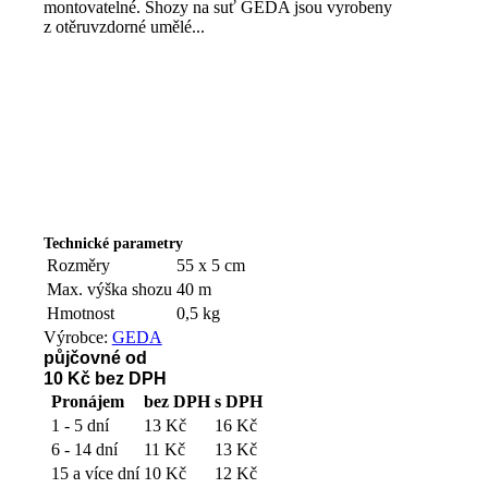
montovatelné. Shozy na suť GEDA jsou vyrobeny
z otěruvzdorné umělé...
Technické parametry
Rozměry
55 x 5 cm
Max. výška shozu
40 m
Hmotnost
0,5 kg
Výrobce:
GEDA
půjčovné od
10 Kč
bez DPH
Pronájem
bez DPH
s DPH
1 - 5 dní
13 Kč
16 Kč
6 - 14 dní
11 Kč
13 Kč
15 a více dní
10 Kč
12 Kč