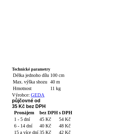
Technické parametry
Délka jednoho dílu
100 cm
Max. výška shozu
40 m
Hmotnost
11 kg
Výrobce:
GEDA
půjčovné od
35 Kč
bez DPH
Pronájem
bez DPH
s DPH
1 - 5 dní
45 Kč
54 Kč
6 - 14 dní
40 Kč
48 Kč
15 a více dní
35 Kč
42 Kč