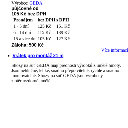
Výrobce:
GEDA
půjčovné od
105 Kč
bez DPH
Pronájem
bez DPH
s DPH
1 - 5 dní
125 Kč
151 Kč
6 - 14 dní
115 Kč
139 Kč
15 a více dní
105 Kč
127 Kč
Záloha: 500 Kč
Více informac
Vrátek pro montáž 21 m
Shozy na suť GEDA mají přednosti výrobků z umělé hmoty.
Jsou nehlučné, lehké, snadno přepravitelné, rychle a snadno
montovatelné. Shozy na suť GEDA jsou vyrobeny
z otěruvzdorné umělé...