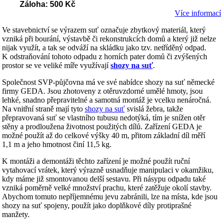
Záloha: 500 Kč
Více informac
Ve stavebnictví se výrazem suť označuje zbytkový materiál, který
vzniká při bourání, výstavbě či rekonstrukcích domů a který již nelze
nijak využít, a tak se odváží na skládku jako tzv. netříděný odpad.
K odstraňování tohoto odpadu z horních pater domů či zvýšených
prostor se ve veliké míře využívají
shozy na suť
.
Společnost SVP-půjčovna má ve své nabídce shozy na suť německé
firmy GEDA. Jsou zhotoveny z otěruvzdorné umělé hmoty, jsou
lehké, snadno přepravitelné a samotná montáž je vcelku nenáročná.
Na vnitřní straně mají tyto
shozy na suť
svislá žebra, takže
přepravovaná suť se vlastního tubusu nedotýká, tím je snížen otěr
stěny a prodloužena životnost použitých dílů. Zařízení GEDA je
možné použít až do celkové výšky 40 m, přitom základní díl měří
1,1 m a jeho hmotnost činí 11,5 kg.
K montáži a demontáži těchto zařízení je možné použít ruční
vytahovací vrátek, který výrazně usnadňuje manipulaci v okamžiku,
kdy máme již smontovanou delší sestavu. Při násypu odpadu také
vzniká poměrně velké množství prachu, které zatěžuje okolí stavby.
Abychom tomuto nepříjemnému jevu zabránili, lze na místa, kde jsou
shozy na suť spojeny, použít jako doplňkové díly protiprašné
manžety.