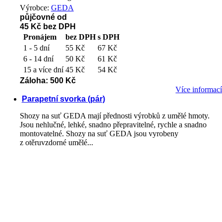
Výrobce:
GEDA
půjčovné od
45 Kč
bez DPH
Pronájem
bez DPH
s DPH
1 - 5 dní
55 Kč
67 Kč
6 - 14 dní
50 Kč
61 Kč
15 a více dní
45 Kč
54 Kč
Záloha: 500 Kč
Více informac
Parapetní svorka (pár)
Shozy na suť GEDA mají přednosti výrobků z umělé hmoty.
Jsou nehlučné, lehké, snadno přepravitelné, rychle a snadno
montovatelné. Shozy na suť GEDA jsou vyrobeny
z otěruvzdorné umělé...