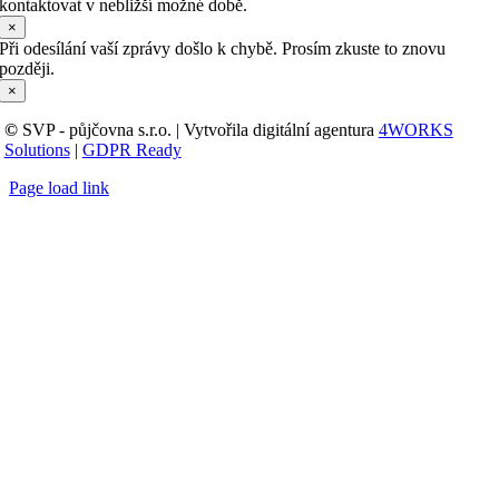
kontaktovat v nebližší možné době.
×
Při odesílání vaší zprávy došlo k chybě. Prosím zkuste to znovu
později.
×
©
SVP - půjčovna s.r.o. | Vytvořila digitální agentura
4WORKS
Solutions
|
GDPR Ready
Page load link
Přejít
nahoru