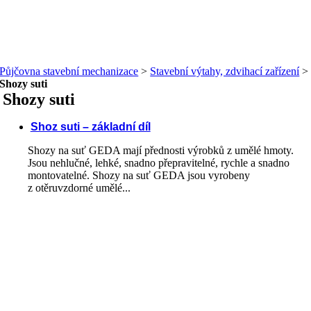
Půjčovna stavební mechanizace
>
Stavební výtahy, zdvihací zařízení
>
Shozy suti
Shozy suti
Shoz suti – základní díl
Shozy na suť GEDA mají přednosti výrobků z umělé hmoty.
Jsou nehlučné, lehké, snadno přepravitelné, rychle a snadno
montovatelné. Shozy na suť GEDA jsou vyrobeny
z otěruvzdorné umělé...