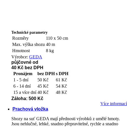
Technické parametry
Rozměry
110 x 50 cm
Max. výška shozu
40 m
Hmotnost
8 kg
Výrobce:
GEDA
půjčovné od
40 Kč
bez DPH
Pronájem
bez DPH
s DPH
1 - 5 dní
50 Kč
61 Kč
6 - 14 dní
45 Kč
54 Kč
15 a více dní
40 Kč
48 Kč
Záloha: 500 Kč
Více informac
Prachová vložka
Shozy na suť GEDA mají přednosti výrobků z umělé hmoty.
Jsou nehlučné, lehké, snadno přepravitelné, rychle a snadno