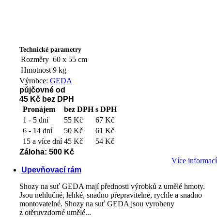
Technické parametry
Rozměry
60 x 55 cm
Hmotnost
9 kg
Výrobce:
GEDA
půjčovné od
45 Kč
bez DPH
Pronájem
bez DPH
s DPH
1 - 5 dní
55 Kč
67 Kč
6 - 14 dní
50 Kč
61 Kč
15 a více dní
45 Kč
54 Kč
Záloha: 500 Kč
Více informac
Upevňovací rám
Shozy na suť GEDA mají přednosti výrobků z umělé hmoty.
Jsou nehlučné, lehké, snadno přepravitelné, rychle a snadno
montovatelné. Shozy na suť GEDA jsou vyrobeny
z otěruvzdorné umělé...