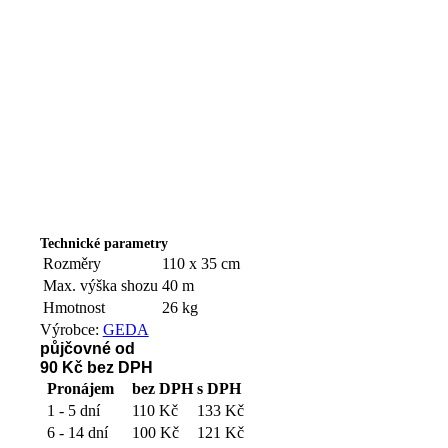
Technické parametry
Rozměry
110 x 35 cm
Max. výška shozu
40 m
Hmotnost
26 kg
Výrobce:
GEDA
půjčovné od
90 Kč
bez DPH
Pronájem
bez DPH
s DPH
1 - 5 dní
110 Kč
133 Kč
6 - 14 dní
100 Kč
121 Kč