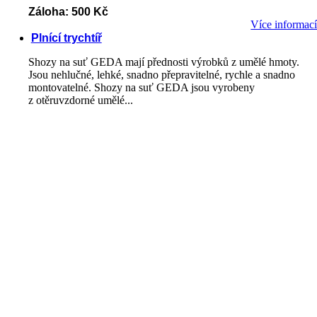
Záloha: 500 Kč
Více informac
Plnící trychtíř
Shozy na suť GEDA mají přednosti výrobků z umělé hmoty.
Jsou nehlučné, lehké, snadno přepravitelné, rychle a snadno
montovatelné. Shozy na suť GEDA jsou vyrobeny
z otěruvzdorné umělé...