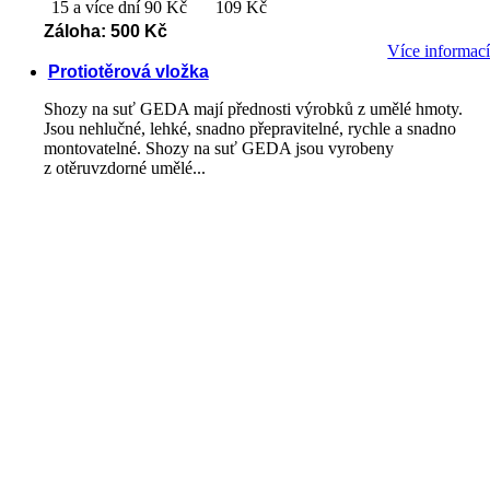
15 a více dní
90 Kč
109 Kč
Záloha: 500 Kč
Více informac
Protiotěrová vložka
Shozy na suť GEDA mají přednosti výrobků z umělé hmoty.
Jsou nehlučné, lehké, snadno přepravitelné, rychle a snadno
montovatelné. Shozy na suť GEDA jsou vyrobeny
z otěruvzdorné umělé...