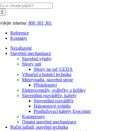
Hledat:
Volejte zdarma:
800 301 301
Reference
Kontakty
Nezařazené
Stavební mechanizace
Stavební výtahy
Shozy suti
Shozy na suť GEDA
Vibrační a hutnící technika
Minirypadla, stavební stroje
Příslušenství
Elektrocentrály, svářečky a hořáky
Staveništní rozváděče, kabely
Staveništní rozváděče
Halogenové svítidlo
Prodlužovací kabely Erocomm
Kompresory
Ostatní stavební mechanizace
Ruční nářadí, stavební technika