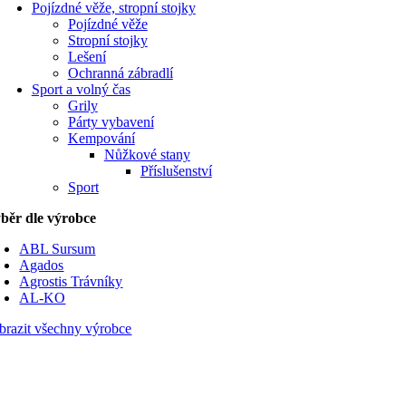
Pojízdné věže, stropní stojky
Pojízdné věže
Stropní stojky
Lešení
Ochranná zábradlí
Sport a volný čas
Grily
Párty vybavení
Kempování
Nůžkové stany
Příslušenství
Sport
běr dle výrobce
ABL Sursum
Agados
Agrostis Trávníky
AL-KO
brazit všechny výrobce