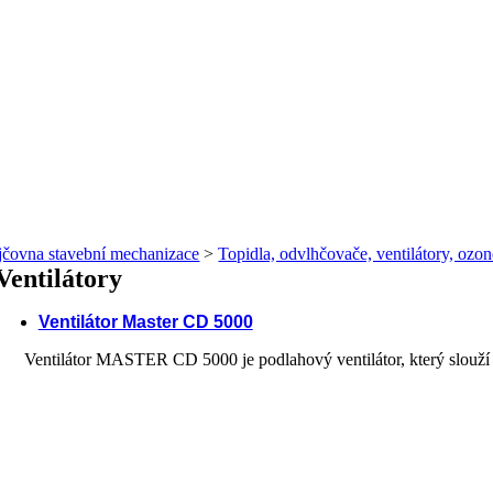
jčovna stavební mechanizace
>
Topidla, odvlhčovače, ventilátory, ozo
Ventilátory
Ventilátor Master CD 5000
Ventilátor MASTER CD 5000 je podlahový ventilátor, který slouží