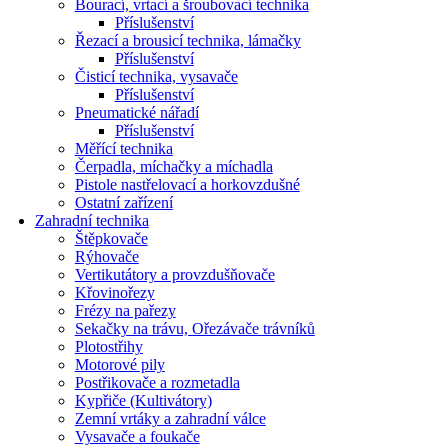
Bourací, vrtací a šroubovací technika
Příslušenství
Řezací a brousicí technika, lámačky
Příslušenství
Čisticí technika, vysavače
Příslušenství
Pneumatické nářadí
Příslušenství
Měřící technika
Čerpadla, míchačky a míchadla
Pistole nastřelovací a horkovzdušné
Ostatní zařízení
Zahradní technika
Štěpkovače
Rýhovače
Vertikutátory a provzdušňovače
Křovinořezy
Frézy na pařezy
Sekačky na trávu, Ořezávače trávníků
Plotostřihy
Motorové pily
Postřikovače a rozmetadla
Kypřiče (Kultivátory)
Zemní vrtáky a zahradní válce
Vysavače a foukače