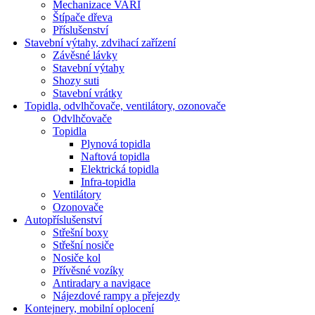
Mechanizace VARI
Štípače dřeva
Příslušenství
Stavební výtahy, zdvihací zařízení
Závěsné lávky
Stavební výtahy
Shozy suti
Stavební vrátky
Topidla, odvlhčovače, ventilátory, ozonovače
Odvlhčovače
Topidla
Plynová topidla
Naftová topidla
Elektrická topidla
Infra-topidla
Ventilátory
Ozonovače
Autopříslušenství
Střešní boxy
Střešní nosiče
Nosiče kol
Přívěsné vozíky
Antiradary a navigace
Nájezdové rampy a přejezdy
Kontejnery, mobilní oplocení