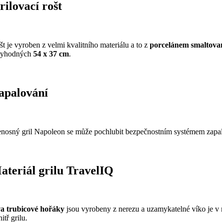
rilovací rošt
št je vyroben z velmi kvalitního materiálu a to z
porcelánem smaltovan
tyhodných
54 x 37 cm
.
apalování
enosný gril Napoleon se může pochlubit bezpečnostním systémem zap
ateriál grilu TravelIQ
a trubicové hořáky
jsou vyrobeny z nerezu a uzamykatelné víko je v
itř grilu.