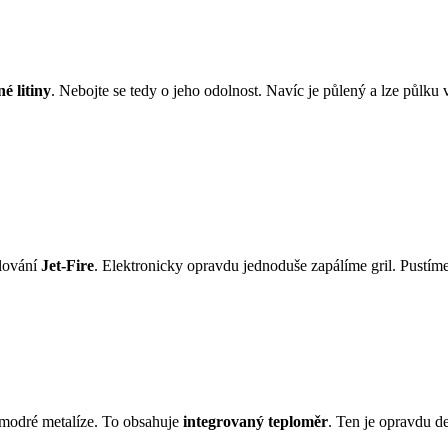
é litiny
. Nebojte se tedy o jeho odolnost. Navíc je půlený a lze půlku 
alování
Jet-Fire
. Elektronicky opravdu jednoduše zapálíme gril. Pustíme
 modré metalíze. To obsahuje
integrovaný teploměr
. Ten je opravdu d