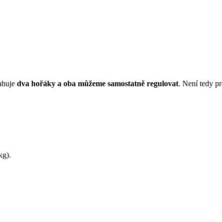
sahuje
d
va hořáky a oba můžeme samostatně regulovat
. Není tedy p
kg).