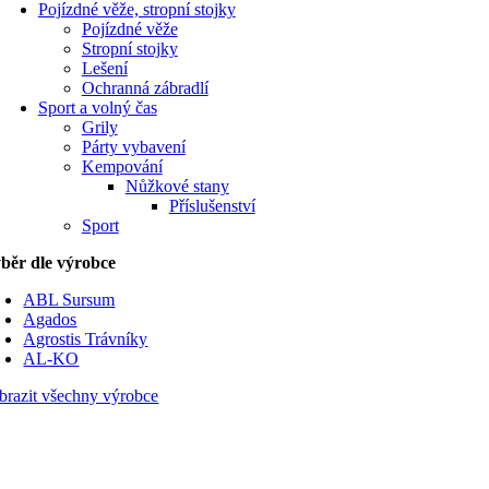
Pojízdné věže, stropní stojky
Pojízdné věže
Stropní stojky
Lešení
Ochranná zábradlí
Sport a volný čas
Grily
Párty vybavení
Kempování
Nůžkové stany
Příslušenství
Sport
běr dle výrobce
ABL Sursum
Agados
Agrostis Trávníky
AL-KO
brazit všechny výrobce