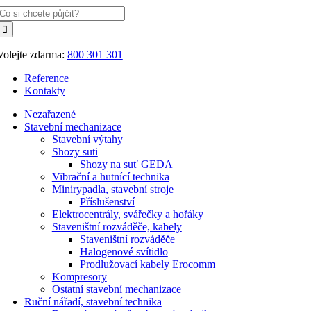
Hledat:
Volejte zdarma:
800 301 301
Reference
Kontakty
Nezařazené
Stavební mechanizace
Stavební výtahy
Shozy suti
Shozy na suť GEDA
Vibrační a hutnící technika
Minirypadla, stavební stroje
Příslušenství
Elektrocentrály, svářečky a hořáky
Staveništní rozváděče, kabely
Staveništní rozváděče
Halogenové svítidlo
Prodlužovací kabely Erocomm
Kompresory
Ostatní stavební mechanizace
Ruční nářadí, stavební technika