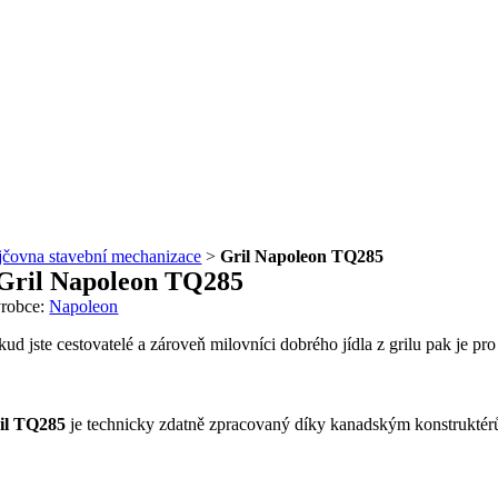
jčovna stavební mechanizace
>
Gril Napoleon TQ285
Gril Napoleon TQ285
robce:
Napoleon
kud jste cestovatelé a zároveň milovníci dobrého jídla z grilu pak je pro
il TQ285
je technicky zdatně zpracovaný díky kanadským konstruktérům