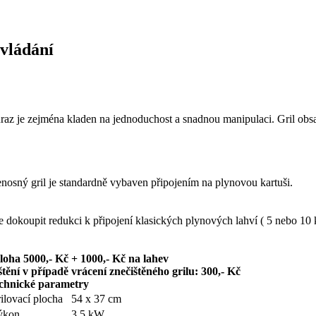
vládání
raz je zejména kladen na jednoduchost a snadnou manipulaci. Gril ob
enosný gril je standardně vybaven připojením na plynovou kartuši.
e dokoupit redukci k připojení klasických plynových lahví ( 5 nebo 10 
loha 5000,- Kč + 1000,- Kč na lahev
štění v případě vrácení znečištěného grilu: 300,- Kč
chnické parametry
ilovací plocha
54 x 37 cm
ýkon
3,5 kW