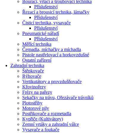
Bourací, vrtací a šroubovací technika
Příslušenství
Řezací a brousicí technika, lámačky
Příslušenství
Čisticí technika, vysavače
Příslušenství
Pneumatické nářadí
Příslušenství
Měřící technika
Čerpadla, míchačky a míchadla
Pistole nastřelovací a horkovzdušné
Ostatní zařízení
Zahradní technika
Štěpkovače
Rýhovače
Vertikutátory a provzdušňovače
Křovinořezy
Frézy na pařezy
Sekačky na trávu, Ořezávače trávníků
Plotostřihy
Motorové pily
Postřikovače a rozmetadla
Kypřiče (Kultivátory)
Zemní vrtáky a zahradní válce
Vysavače a foukače