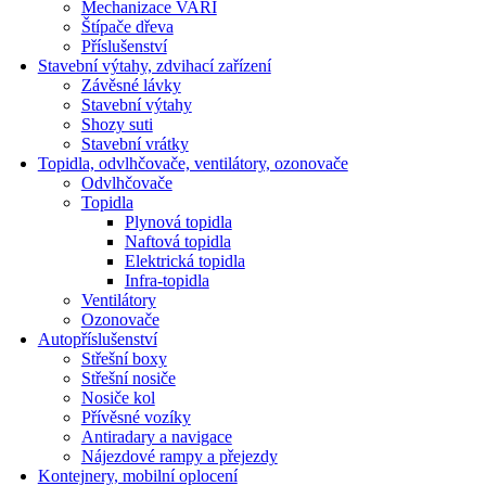
Mechanizace VARI
Štípače dřeva
Příslušenství
Stavební výtahy, zdvihací zařízení
Závěsné lávky
Stavební výtahy
Shozy suti
Stavební vrátky
Topidla, odvlhčovače, ventilátory, ozonovače
Odvlhčovače
Topidla
Plynová topidla
Naftová topidla
Elektrická topidla
Infra-topidla
Ventilátory
Ozonovače
Autopříslušenství
Střešní boxy
Střešní nosiče
Nosiče kol
Přívěsné vozíky
Antiradary a navigace
Nájezdové rampy a přejezdy
Kontejnery, mobilní oplocení