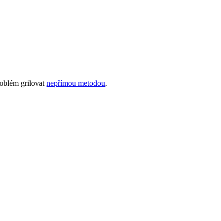
roblém grilovat
nepřímou metodou
.