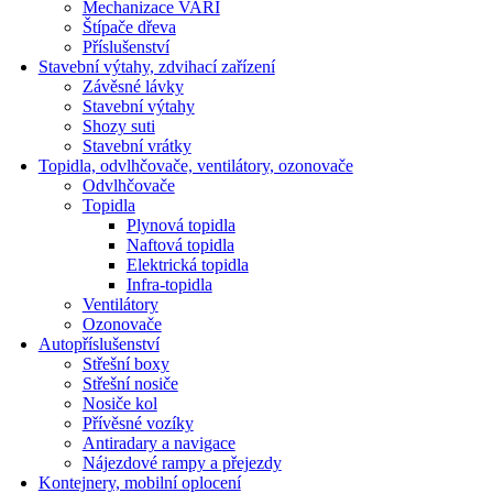
Mechanizace VARI
Štípače dřeva
Příslušenství
Stavební výtahy, zdvihací zařízení
Závěsné lávky
Stavební výtahy
Shozy suti
Stavební vrátky
Topidla, odvlhčovače, ventilátory, ozonovače
Odvlhčovače
Topidla
Plynová topidla
Naftová topidla
Elektrická topidla
Infra-topidla
Ventilátory
Ozonovače
Autopříslušenství
Střešní boxy
Střešní nosiče
Nosiče kol
Přívěsné vozíky
Antiradary a navigace
Nájezdové rampy a přejezdy
Kontejnery, mobilní oplocení