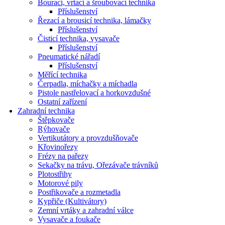
Bourací, vrtací a šroubovací technika
Příslušenství
Řezací a brousicí technika, lámačky
Příslušenství
Čisticí technika, vysavače
Příslušenství
Pneumatické nářadí
Příslušenství
Měřící technika
Čerpadla, míchačky a míchadla
Pistole nastřelovací a horkovzdušné
Ostatní zařízení
Zahradní technika
Štěpkovače
Rýhovače
Vertikutátory a provzdušňovače
Křovinořezy
Frézy na pařezy
Sekačky na trávu, Ořezávače trávníků
Plotostřihy
Motorové pily
Postřikovače a rozmetadla
Kypřiče (Kultivátory)
Zemní vrtáky a zahradní válce
Vysavače a foukače