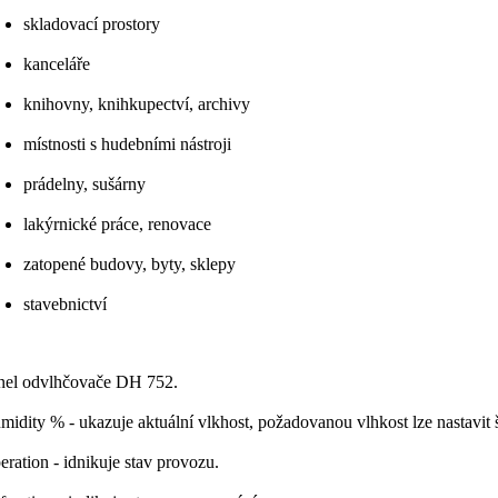
skladovací prostory
kanceláře
knihovny, knihkupectví, archivy
místnosti s hudebními nástroji
prádelny, sušárny
lakýrnické práce, renovace
zatopené budovy, byty, sklepy
stavebnictví
nel odvlhčovače DH 752.
midity % - ukazuje aktuální vlkhost, požadovanou vlhkost lze nastavit 
eration - idnikuje stav provozu.