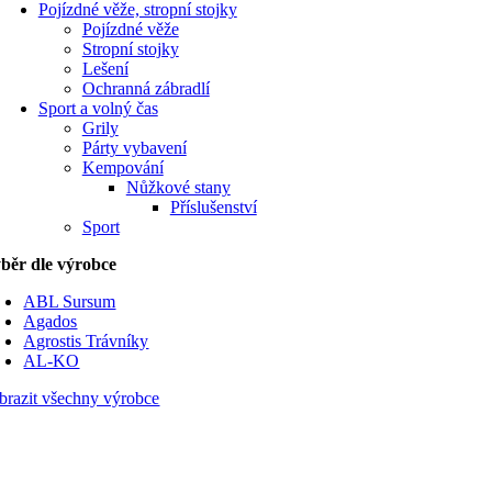
Pojízdné věže, stropní stojky
Pojízdné věže
Stropní stojky
Lešení
Ochranná zábradlí
Sport a volný čas
Grily
Párty vybavení
Kempování
Nůžkové stany
Příslušenství
Sport
běr dle výrobce
ABL Sursum
Agados
Agrostis Trávníky
AL-KO
brazit všechny výrobce